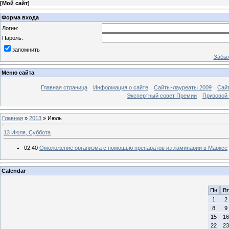
[
Мой сайт
]
Форма входа
Логин:
Пароль:
запомнить
Забыл
Меню сайта
Главная страница
Информация о сайте
Сайты-лауреаты 2009
Сай
Экспертный совет Премии
Призовой 
Главная
»
2013
»
Июль
13 Июля, Суббота
02:40
Омоложение организма с помощью препаратов из ламинарии в Марксе
Calendar
Пн
Вт
1
2
8
9
15
16
22
23